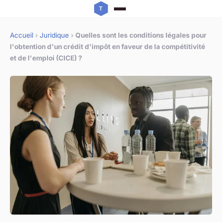
Accueil
›
Juridique
›
Quelles sont les conditions légales pour
l'obtention d'un crédit d'impôt en faveur de la compétitivité
et de l'emploi (CICE) ?