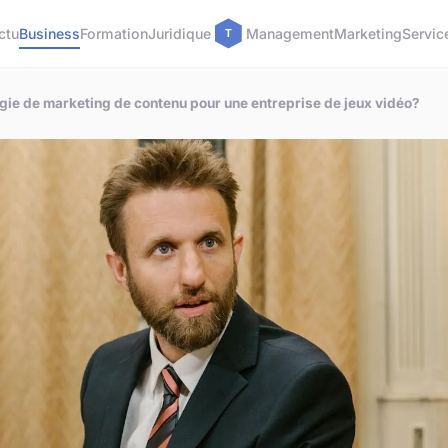
ctu
Business
Formation
Juridique
Management
Marketing
Servic
ie de marketing de contenu pour une entreprise de jeux vidéo?