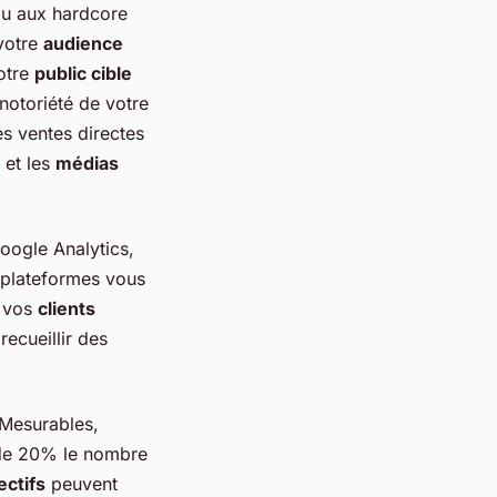
ou aux hardcore
votre
audience
votre
public cible
notoriété de votre
es ventes directes
 et les
médias
Google Analytics,
 plateformes vous
e vos
clients
ecueillir des
 Mesurables,
 de 20% le nombre
ectifs
peuvent