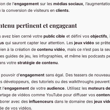
ion de l’
engagement
sur les
médias sociaux
, l’augmentatio
u la conversion de visiteurs en
clients
.
ntenu pertinent et engageant
s avez bien cerné votre
public cible
et défini vos
objectifs
,
us
qui sauront capter leur attention. Les
jeux vidéo
se prête
bien à la création de
contenu vidéo
, mais ce n’est pas la se
 les guides de jeu, les infographies, et même les podcasts p
dans votre
stratégie de contenu
.
 pouvoir d’
engagement
sans égal. Des teasers de nouveau
es développeurs, des tutoriels ou des walkthroughs peuvent 
 l’
engagement
de votre
audience
. Utilisez les
moteurs de
artage de vidéos comme YouTube pour diffuser vos
conten
aborer avec des
influenceurs
dans le domaine des
jeux vid
ée de vos vidéos.