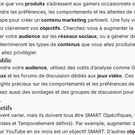
ce que vos
produits
s’adressent aux gamers occasionnels 
re les préférences, les comportements et les attentes de 
tape pour créer un
contenu marketing
pertinent. Une fois 
sez clairement vos
objectifs
. Cherchez-vous à augmenter la 
er votre
audience
sur les
réseaux sociaux
, ou à générer d
termineront les types de
contenus
que vous allez produire
llez privilégier.
ublic
endre votre
audience
, utilisez des outils d’analyse comme 
aux
et les forums de discussion dédiés aux
jeux vidéo
. Ces
sights précieux sur les comportements et les préférences d
isez aussi des sondages et des groupes de discussion pour r
.
ctifs
ent varier, mais ils doivent tous être SMART (Spécifiques,
listes et Temporellement définis). Par exemple, augmenter
ur YouTube en six mois est un objectif SMART. D’autres
obj