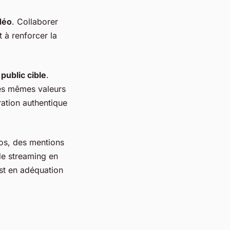
déo
. Collaborer
t à renforcer la
e
public cible
.
les mêmes valeurs
ration authentique
éos, des mentions
de streaming en
st en adéquation