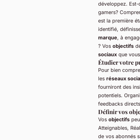
développez. Est-
gamers? Comprend
est la première é
identifié, définis
marque
, à engag
? Vos
objectifs
dé
sociaux
que vous a
Étudier votre p
Pour bien compr
les
réseaux soci
fourniront des in
potentiels. Organ
feedbacks directs
Définir vos obje
Vos
objectifs
peuv
Atteignables, Réa
de vos abonnés s