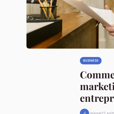
BUSINESS
Commen
market
entrepr
J
Jeanne
27 aoû