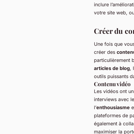
inclure l’améliorat
votre site web, o
Créer du co
Une fois que vou
créer des
conten
particulièrement 
articles de blog
,
outils puissants 
Contenu vidéo
Les vidéos ont un
interviews avec l
l’
enthousiasme
et
plateformes de p
également à coll
maximiser la port