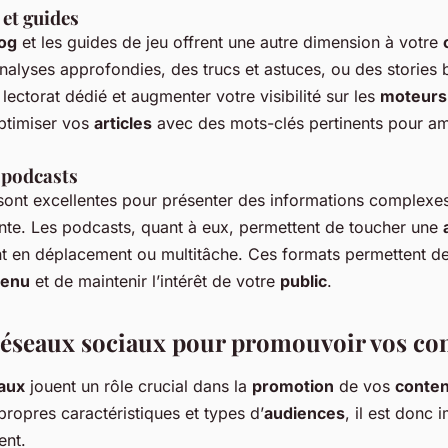
 et guides
log
et les guides de jeu offrent une autre dimension à votre
nalyses approfondies, des trucs et astuces, ou des stories
 lectorat dédié et augmenter votre visibilité sur les
moteurs
ptimiser vos
articles
avec des mots-clés pertinents pour am
 podcasts
sont excellentes pour présenter des informations complexe
yante. Les podcasts, quant à eux, permettent de toucher une
nt en déplacement ou multitâche. Ces formats permettent de 
tenu
et de maintenir l’intérêt de votre
public
.
s réseaux sociaux pour promouvoir vos co
aux
jouent un rôle crucial dans la
promotion
de vos
conte
propres caractéristiques et types d’
audiences
, il est donc 
ent.