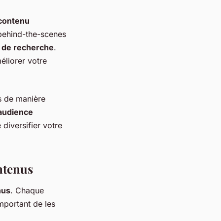
contenu
 behind-the-scenes
 de recherche
.
éliorer votre
s de manière
audience
diversifier votre
ntenus
nus
. Chaque
important de les