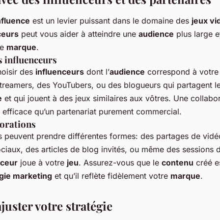
nfluence
est un levier puissant dans le domaine des
jeux vi
ceurs
peut vous aider à atteindre une
audience
plus large e
re
marque
.
s influenceurs
choisir des
influenceurs
dont l’
audience
correspond à votr
treamers, des YouTubers, ou des blogueurs qui partagent 
e
et qui jouent à des jeux similaires aux vôtres. Une collabo
s efficace qu’un partenariat purement commercial.
borations
s peuvent prendre différentes formes: des partages de vid
ociaux, des articles de blog invités, ou même des sessions 
nceur
joue à votre
jeu
. Assurez-vous que le
contenu
créé e
gie marketing
et qu’il reflète fidèlement votre
marque
.
juster votre stratégie