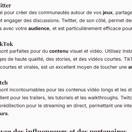
itter
al pour créer des communautés autour de vos
jeux
, partag
et engager des discussions. Twitter, de son côté, permet des
es avec votre
audience
, et est particulièrement efficace pou
ikTok
sont parfaites pour du
contenu
visuel et vidéo. Utilisez In
es de haute qualité, des stories, et des vidéos courtes. Ti
courtes et virales, est un excellent moyen de toucher une
a
tch
ont incontournables pour les contenus vidéo longs et les st
ent pour les trailers, les tutoriels et les walkthroughs. Twitc
prédilection pour le streaming en direct, permettant une int
eurs
.
vec des influenceurs et des partenaires