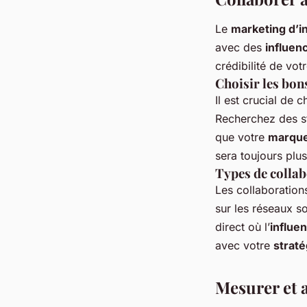
Le
marketing d’i
avec des
influen
crédibilité de vot
Choisir les bon
Il est crucial de 
Recherchez des s
que votre
marqu
sera toujours plu
Types de colla
Les collaboration
sur les réseaux s
direct où l’
influe
avec votre
straté
Mesurer et a