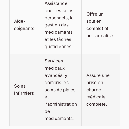
Assistance
Pe
pour les soins
Offre un
co
personnels, la
Aide-
soutien
dé
gestion des
soignante
complet et
di
médicaments,
personnalisé.
de
et les tâches
pr
quotidiennes.
Services
médicaux
avancés, y
Assure une
Co
compris les
prise en
Soins
né
soins de plaies
charge
infirmiers
pr
et
médicale
mé
l'administration
complète.
de
médicaments.