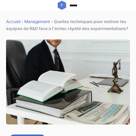
Accueil
›
Management
›
Quelles techniques pour motiver les
équipes de R&D face à l'échec répété des expérimentations?