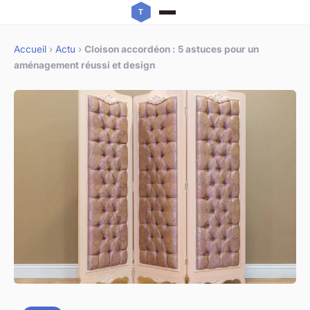
Accueil
›
Actu
›
Cloison accordéon : 5 astuces pour un
aménagement réussi et design